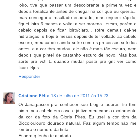
loiro, tive que passar um descolorante a primeira vez e
depois tonalizante antes de chegar na cor que eu queria...
mas consegui o resultado esperado, mas enjoeei rápido,
fiquei loira 6 meses e voltei a ser morena...rsrsrs, porém o
cabelo depois de ficar loiro/claro... sofre demais dai-he
hidratação, e hoje 6 meses depois de ter voltado ao cabelo
escuro, meu cabelo ainda sofre com os processos sofridos
antes, e a cor tbm mudou, ele não é mais tão escuro, nem
depois que pintei de castanho escuro de novo. Mas boa
sorte pra vc!! E quando mudar posta pra gnt ver como
ficou. Bjos
Responder
Cristiane Félix
13 de julho de 2011 às 15:23
Oi Jana,passei pra conhecer seu blog e adorei. Eu tbm
pinto meu cabelo em casa e já tive meu cabelo exatamente
da cor da foto da Gloria Pires. Eu usei a cor tbm da
Biocolor,louro dourado natural. Faz algum tempo,não me
lembro o numero da tinta.
Espero q tenha te ajudado.