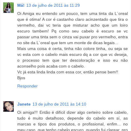
Má!
13 de julho de 2011 às 11:29
Oi Amiga eu entendo um pouco, tem uma tinta da L´oreal
que é otima! A cor é castanho claro acinzentado que tira o
vermelho, dai vc teria que misturar acho que um loiro
escuro tambem! Pq como seu cabelo é escuro se vc
passar uma tinta sem o cinza vai puxar pro vermelho, entra
no site da L´oreal que tem um monte de dicas legais...
Mais uma coisa é certa, tinha não colore tinha, ou seja se
vc esta com o cabelo mais escuro dq a cor que vc deseja,
o processo tem que ter descoloração e isso eu não
aconselho pois acaba com o cabelo.
Vc já esta linda linda com essa cor, então pense bem!!
Bjos
Responder
Janete
13 de julho de 2011 às 14:10
Oi amiga!!! Então é difícil dizer algo certeiro sobre cabelo,
tudo é muito detalhoso, depende do cabelo em sí, as
marcas e tipos dos produtos, o profissional, enfim... no
meu caso, que tenho cabelo escuro, quando fui clarear, pro